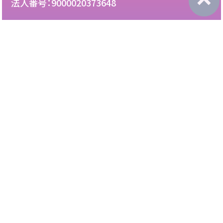
法人番号：9000020373648
087-892-2222
電話：
087-892-3888
FAX：
このサイトについて
免責について
リンク・広告掲載について
サイトマップ