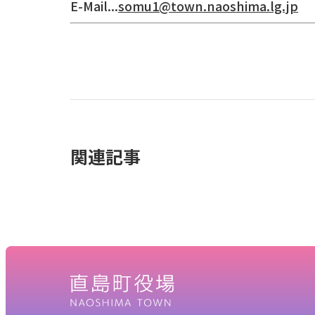
E-Mail...
somu1@town.naoshima.lg.jp
関連記事