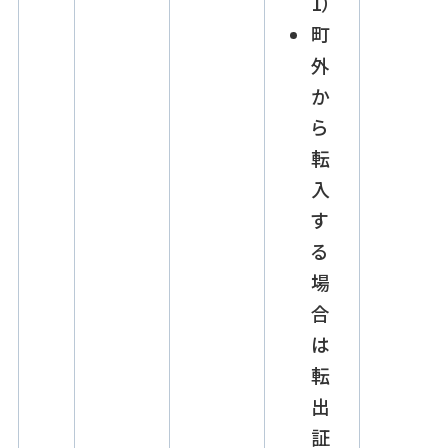
1）
町
外
か
ら
転
入
す
る
場
合
は
転
出
証