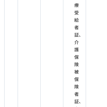
療
受
給
者
証、
介
護
保
険
被
保
険
者
証、