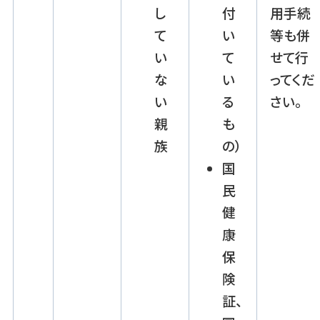
し
付
用手続
て
い
等も併
い
て
せて行
な
い
ってくだ
い
る
さい。
親
も
族
の）
国
民
健
康
保
険
証、