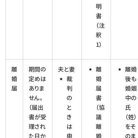
明
書
（注
釈
1）
離
期間の
夫と妻
離
離婚
婚
定めは
裁
婚
後も
届
ありま
判
届
婚姻
せん。
の
書
中の
（届出
と
（協
氏
書が受
き
議
（姓）
理され
は
離
をそ
た日か
申
婚
のま