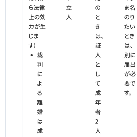
ら法律
立
の
ま名
上の効
人
と
のり
力が生
き
たい
じま
は、
とき
す）
証
は、
裁
人
別に
判
と
届出
に
し
が必
よ
て
要で
る
成
す。
離
年
婚
者
は
2
成
人