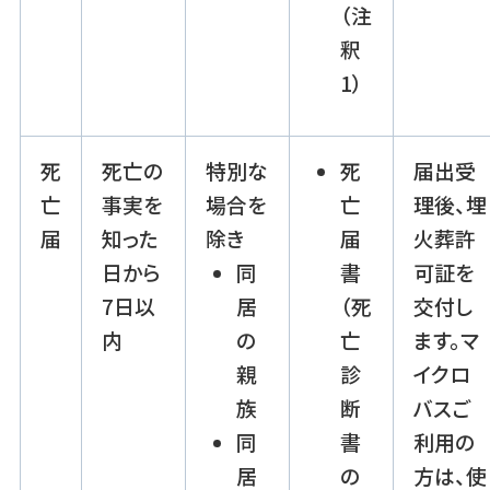
（注
釈
1）
死
死亡の
特別な
死
届出受
亡
事実を
場合を
亡
理後、埋
届
知った
除き
届
火葬許
日から
同
書
可証を
7日以
居
（死
交付し
内
の
亡
ます。マ
親
診
イクロ
族
断
バスご
同
書
利用の
居
の
方は、使