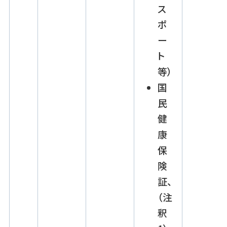
ス
ポ
ー
ト
等）
国
民
健
康
保
険
証、
（注
釈