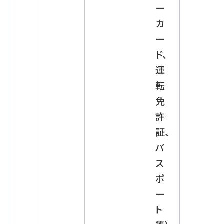
ー
カ
ー
ド、
運
転
免
許
証、
パ
ス
ポ
ー
ト