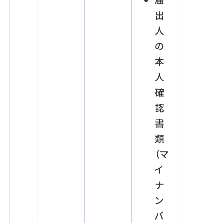
出
人
の
本
人
確
認
書
類
（マ
イ
ナ
ン
バ