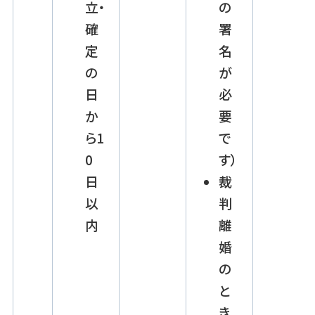
立・
の
確
署
定
名
の
が
日
必
か
要
ら1
で
0
す）
日
裁
以
判
内
離
婚
の
と
き