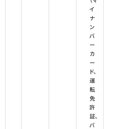
イ
ナ
ン
バ
ー
カ
ー
ド、
運
転
免
許
証、
パ