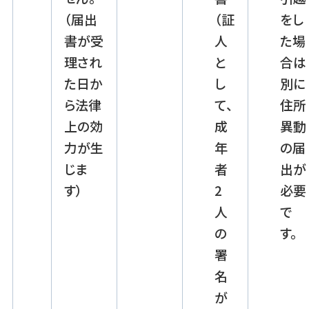
（届出
（証
をし
書が受
人
た場
理され
と
合は
た日か
し
別に
ら法律
て、
住所
上の効
成
異動
力が生
年
の届
じま
者
出が
す）
2
必要
人
で
の
す。
署
名
が