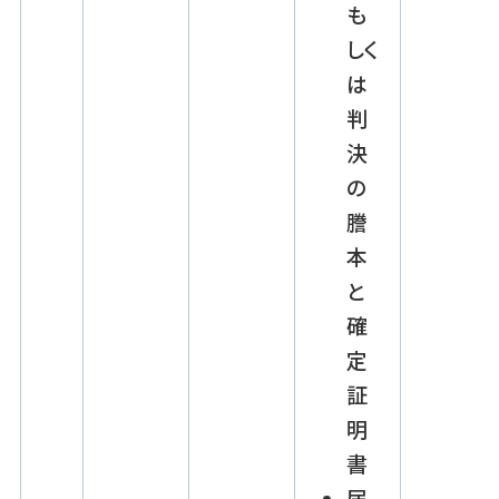
も
しく
は
判
決
の
謄
本
と
確
定
証
明
書
届