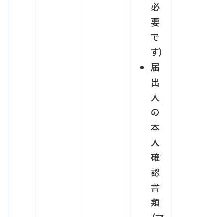
必
要
で
す）
届
出
人
の
本
人
確
認
書
類
（マ