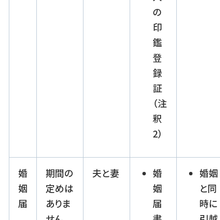
の
印
鑑
登
録
証
（注
釈
2）
婚
期間の
夫と妻
婚
婚姻
姻
定めは
姻
と同
届
ありま
届
時に
せん。
書
引越