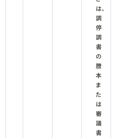
は、
調
停
調
書
の
謄
本
ま
た
は
審
議
書