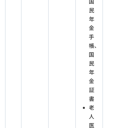
国
民
年
金
手
帳、
国
民
年
金
証
書
老
人
医