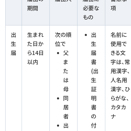
期間
必要な
項
もの
出
生まれ
次の順
出
名前に
生
た日か
位で
生
使用で
届
ら14日
父
届
きる文
以内
ま
書
字は、常
た
(出
用漢字、
は
生
人名用
母
証
漢字、ひ
同
明
らがな、
居
書
カタカ
者
の
ナ
出
付