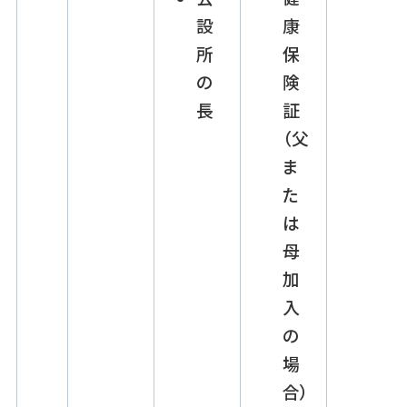
設
康
所
保
の
険
長
証
（父
ま
た
は
母
加
入
の
場
合）