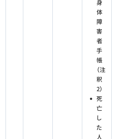
身
体
障
害
者
手
帳
（注
釈
2）
死
亡
し
た
人