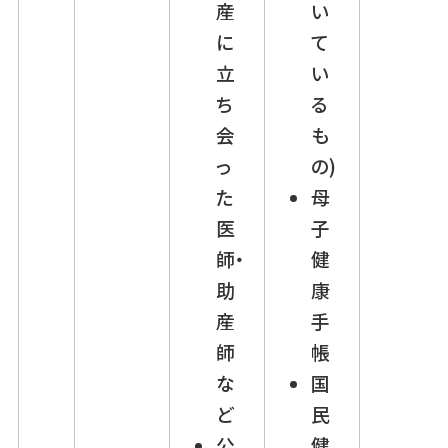
産
い
に
て
立
い
ち
る
会
も
っ
の)
た
母
医
子
師・
健
助
康
産
手
師
帳
な
国
ど
民
公
健