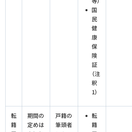
等）
国
民
健
康
保
険
証
（注
釈
1）
転
期間の
戸籍の
転
籍
定めは
筆頭者
籍