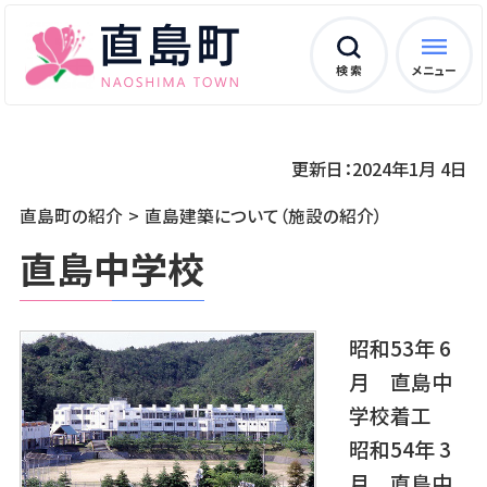
検 索
メニュー
更新日：2024年1月 4日
直島町の紹介
直島建築について（施設の紹介）
直島中学校
昭和53年 6
月 直島中
学校着工
昭和54年 3
月 直島中