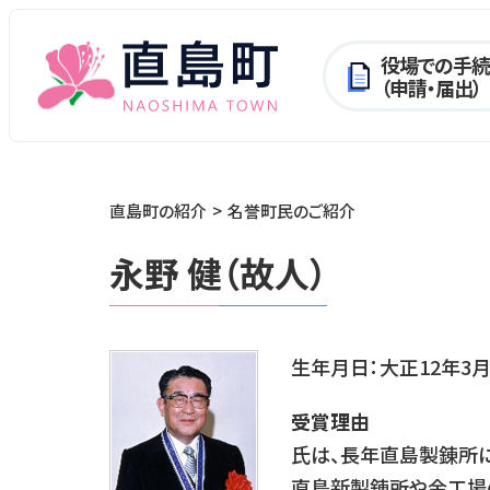
役場での手続
（申請・届出）
直島町の紹介
名誉町民のご紹介
永野 健（故人）
生年月日：大正12年3月
受賞理由
氏は、長年直島製錬所
直島新製錬所や金工場