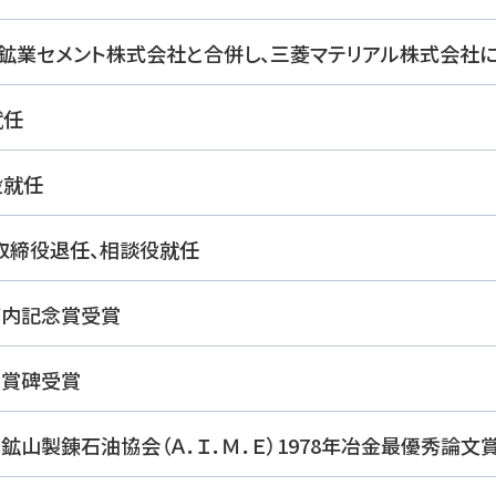
菱鉱業セメント株式会社と合併し、三菱マテリアル株式会社
就任
役就任
社取締役退任、相談役就任
河内記念賞受賞
辺賞碑受賞
国鉱山製錬石油協会（Ａ．Ｉ．Ｍ．Ｅ）1978年冶金最優秀論文